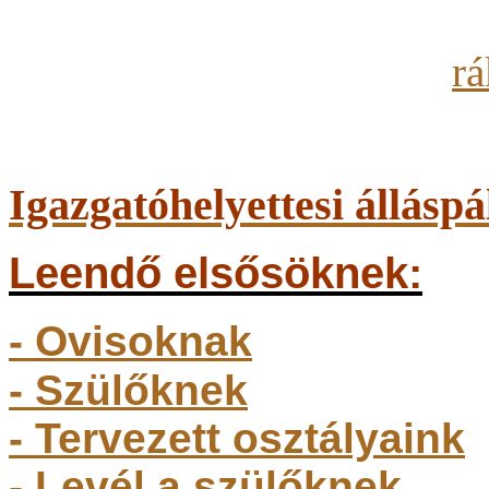
Igazgatóhelyettesi álláspá
Leendő elsősöknek:
- Ovisoknak
- Szülőkne
k
- Tervezett osztályaink
- Levél a szülőknek