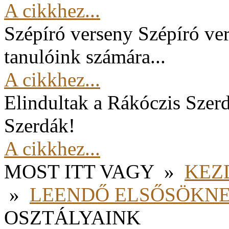
A cikkhez...
Szépíró verseny
Szépíró ver
tanulóink számára...
A cikkhez...
Elindultak a Rákóczis Szer
Szerdák!
A cikkhez...
MOST ITT VAGY
»
KEZ
»
LEENDŐ ELSŐSÖKN
OSZTÁLYAINK