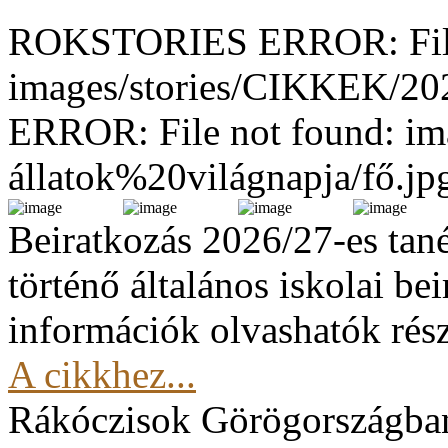
ROKSTORIES ERROR: File
images/stories/CIKKEK/2
ERROR: File not found: im
állatok%20világnapja/fő.jp
Beiratkozás 2026/27-es tan
történő általános iskolai be
információk olvashatók rész
A cikkhez...
Rákóczisok Görögországba