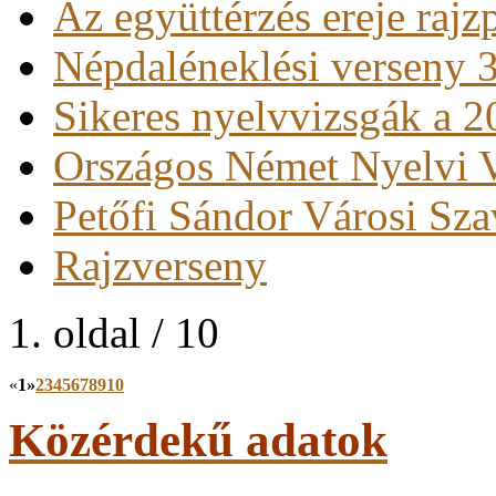
Az együttérzés ereje rajz
Népdaléneklési verseny 3
Sikeres nyelvvizsgák a 
Országos Német Nyelvi 
Petőfi Sándor Városi Sz
Rajzverseny
1. oldal / 10
«
1
»
2
3
4
5
6
7
8
9
10
Közérdekű adatok