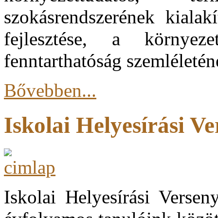
szokásrendszerének kialak
fejlesztése, a környeze
fenntarthatóság szemléleténe
Bővebben...
Iskolai Helyesírási V
Iskolai Helyesírási Versen