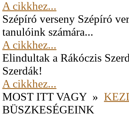
A cikkhez...
Szépíró verseny
Szépíró ver
tanulóink számára...
A cikkhez...
Elindultak a Rákóczis Szer
Szerdák!
A cikkhez...
MOST ITT VAGY
»
KEZ
BÜSZKESÉGEINK