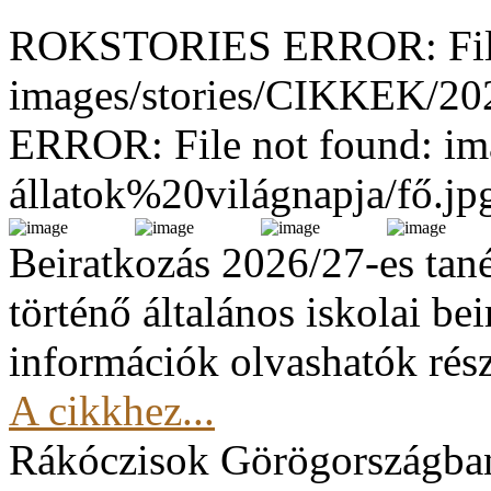
ROKSTORIES ERROR: File
images/stories/CIKKEK/2
ERROR: File not found: im
állatok%20világnapja/fő.jp
Beiratkozás 2026/27-es tan
történő általános iskolai be
információk olvashatók rész
A cikkhez...
Rákóczisok Görögországba