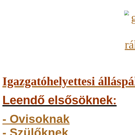
Igazgatóhelyettesi álláspá
Leendő elsősöknek:
- Ovisoknak
- Szülőkne
k