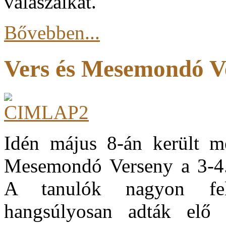
válaszaikat.
Bővebben...
Vers és Mesemondó V
Idén május 8-án került me
Mesemondó Verseny a 3-4.
A tanulók nagyon felk
hangsúlyosan adták elő v