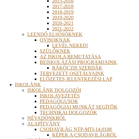
2015-2016
2017-2018
2018-2019
2019-2020
2020-2021
2021-2022
LEENDŐ ELSŐSÖKNEK
OVISOKNAK
LEVÉL NEKED!
SZÜLŐKNEK
AZ ISKOLA BEMUTATÁSA
BEISKOLÁZÁSI PROGRAMJAINK
RÁKÓCZIS SZERDÁK
TERVEZETT OSZTÁLYAINK
ELŐZETES JELENTKEZÉSI LAP
ISKOLÁNK
ISKOLÁNK DOLGOZÓI
ISKOLAVEZETÉS
PEDAGÓGUSOK
PEDAGÓGIAI MUNKÁT SEGÍTŐK
TECHNIKAI DOLGOZÓK
NÉVADÓNKRÓL
ALAPÍTVÁNY
CSODAVILÁG NTP-MTI-14-0108
KÉPEK A CSODAVILÁGRÓL