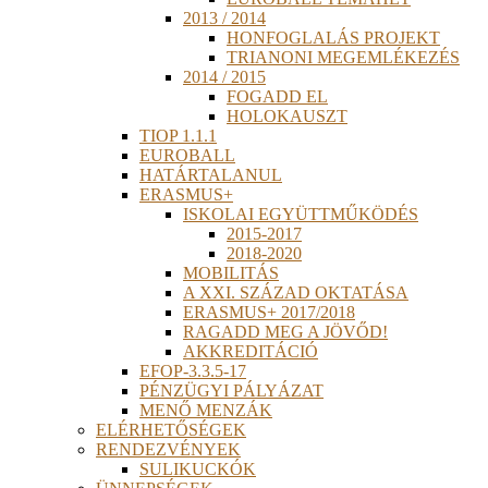
2013 / 2014
HONFOGLALÁS PROJEKT
TRIANONI MEGEMLÉKEZÉS
2014 / 2015
FOGADD EL
HOLOKAUSZT
TIOP 1.1.1
EUROBALL
HATÁRTALANUL
ERASMUS+
ISKOLAI EGYÜTTMŰKÖDÉS
2015-2017
2018-2020
MOBILITÁS
A XXI. SZÁZAD OKTATÁSA
ERASMUS+ 2017/2018
RAGADD MEG A JÖVŐD!
AKKREDITÁCIÓ
EFOP-3.3.5-17
PÉNZÜGYI PÁLYÁZAT
MENŐ MENZÁK
ELÉRHETŐSÉGEK
RENDEZVÉNYEK
SULIKUCKÓK