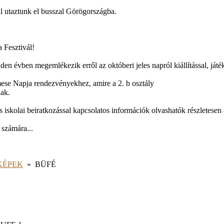
al utaztunk el busszal Görögországba.
 Fesztivál!
den évben megemlékezik erről az októberi jeles napról kiállítással, játé
ese Napja rendezvényekhez, amire a 2. b osztály
nak.
 iskolai beiratkozással kapcsolatos információk olvashatók részletesen 
 számára...
KÉPEK
»
BÜFÉ