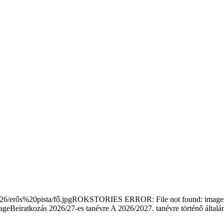
/erős%20pista/fő.jpgROKSTORIES ERROR: File not found: images/s
Beiratkozás 2026/27-es tanévre
A 2026/2027. tanévre történő általá