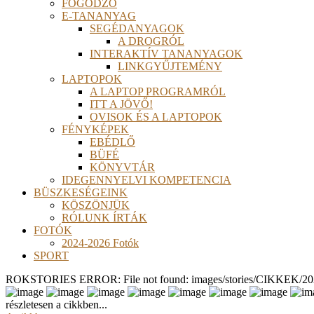
FOGÓDZÓ
E-TANANYAG
SEGÉDANYAGOK
A DROGRÓL
INTERAKTÍV TANANYAGOK
LINKGYŰJTEMÉNY
LAPTOPOK
A LAPTOP PROGRAMRÓL
ITT A JÖVŐ!
OVISOK ÉS A LAPTOPOK
FÉNYKÉPEK
EBÉDLŐ
BÜFÉ
KÖNYVTÁR
IDEGENNYELVI KOMPETENCIA
BÜSZKESÉGEINK
KÖSZÖNJÜK
RÓLUNK ÍRTÁK
FOTÓK
2024-2026 Fotók
SPORT
ROKSTORIES ERROR: File not found: images/stories/CIKKEK/2026
részletesen a cikkben...