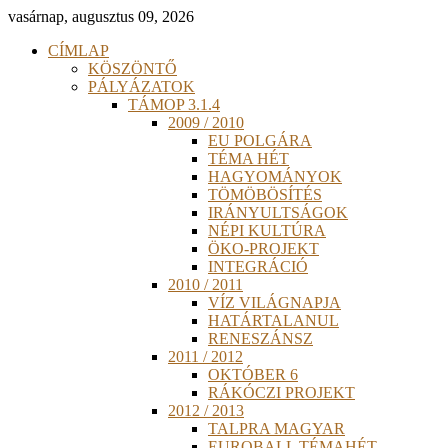
vasárnap, augusztus 09, 2026
CÍMLAP
KÖSZÖNTŐ
PÁLYÁZATOK
TÁMOP 3.1.4
2009 / 2010
EU POLGÁRA
TÉMA HÉT
HAGYOMÁNYOK
TÖMÖBÖSÍTÉS
IRÁNYULTSÁGOK
NÉPI KULTÚRA
ÖKO-PROJEKT
INTEGRÁCIÓ
2010 / 2011
VÍZ VILÁGNAPJA
HATÁRTALANUL
RENESZÁNSZ
2011 / 2012
OKTÓBER 6
RÁKÓCZI PROJEKT
2012 / 2013
TALPRA MAGYAR
EUROBALL TÉMAHÉT