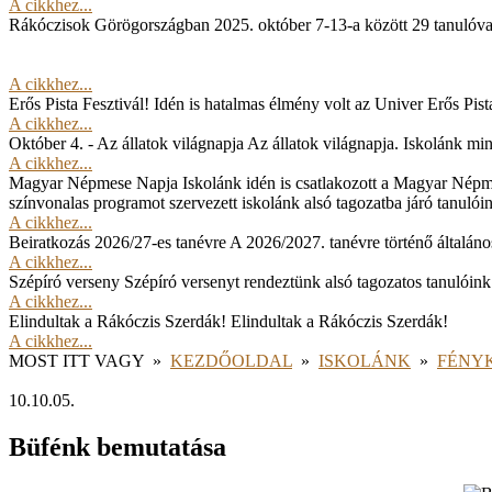
A cikkhez...
Rákóczisok Görögországban
2025. október 7-13-a között 29 tanulóv
A cikkhez...
Erős Pista Fesztivál!
Idén is hatalmas élmény volt az Univer Erős Pista
A cikkhez...
Október 4. - Az állatok világnapja
Az állatok világnapja. Iskolánk min
A cikkhez...
Magyar Népmese Napja
Iskolánk idén is csatlakozott a Magyar Népm
színvonalas programot szervezett iskolánk alsó tagozatba járó tanulói
A cikkhez...
Beiratkozás 2026/27-es tanévre
A 2026/2027. tanévre történő általános
A cikkhez...
Szépíró verseny
Szépíró versenyt rendeztünk alsó tagozatos tanulóink
A cikkhez...
Elindultak a Rákóczis Szerdák!
Elindultak a Rákóczis Szerdák!
A cikkhez...
MOST ITT VAGY
»
KEZDŐOLDAL
»
ISKOLÁNK
»
FÉNY
10.10.05.
Büfénk bemutatása