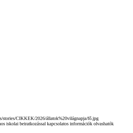
tories/CIKKEK/2026/állatok%20világnapja/fő.jpg
nos iskolai beiratkozással kapcsolatos információk olvashatók