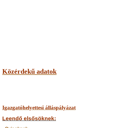
Közérdekű adatok
Igazgatóhelyettesi álláspályázat
Leendő elsősöknek: