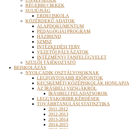
ÜNNEPSÉGEK
RÉGEBBI CIKKEK
SULIÚJSÁG
ERDEI ISKOLA
KÖZÉRDEKŰ ADATOK
ALAPDOKUMENTUM
PEDAGÓGIAI PROGRAM
HÁZIREND
SZMSZ
INTÉZKEDÉSI TERV
VEZETŐI PÁLYÁZATOK
INTÉZMÉNYI TANFELÜGYELET
SZÜLŐI TÁJÉKOZTATÓ
BEISKOLÁZÁS
NYOLCADIK OSZTÁLYOSOKNAK
LEGFONTOSABB IDŐPONTOK
KECSKEMÉTI KÖZÉPISKOLÁK HONLAPJA
AZ ÍRÁSBELI VIZSGÁKRÓL
ÍRÁSBELI FELADATSOROK
LEGGYAKORIBB KÉRDÉSEK
TOVÁBBTANULÁSI STATISZTIKA
2011-2012
2012-2013
2013-2014
2014-2015