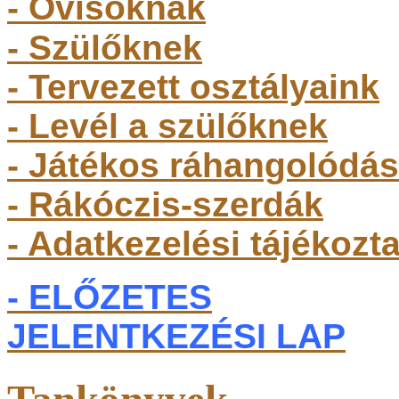
- Ovisoknak
- Szülőkne
k
- Tervezett osztályaink
- Levél a szülőknek
- Játékos ráhangolódás
- Rákóczis-szerdák
- Adatkezelési tájékozt
- ELŐZETES
JELENTKEZÉSI LAP