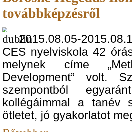
továbbképzésről
2015.08.05-2015.08.
CES nyelviskola 42 órá
melynek címe „Met
Development” volt. Sz
szempontból egyará
kollégáimmal a tanév s
ötletet, jó gyakorlatot m