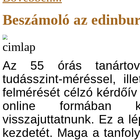
Beszámoló az edinbur
Az 55 órás tanártov
tudásszint-méréssel, il
felmérését célzó kérdőív 
online formában ke
visszajuttatnunk.
Ez a lé
kezdetét. Maga a tanfol