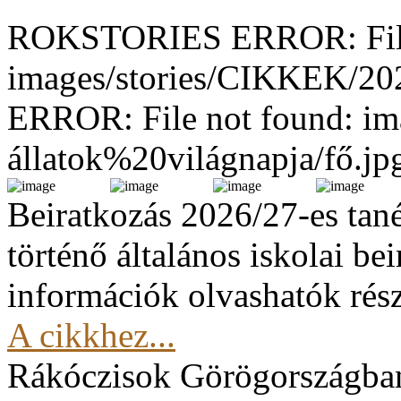
ROKSTORIES ERROR: File
images/stories/CIKKEK/2
ERROR: File not found: im
állatok%20világnapja/fő.jp
Beiratkozás 2026/27-es tan
történő általános iskolai be
információk olvashatók rész
A cikkhez...
Rákóczisok Görögországba