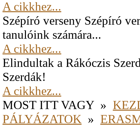
A cikkhez...
Szépíró verseny
Szépíró ver
tanulóink számára...
A cikkhez...
Elindultak a Rákóczis Szer
Szerdák!
A cikkhez...
MOST ITT VAGY
»
KEZ
PÁLYÁZATOK
»
ERAS