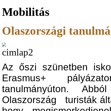
Mobilitás
Olaszországi tanulm
Az őszi szünetben isko
Erasmus+ pályázato
tanulmányúton. Abbó
Olaszország turisták ált
hogy megismerkedjene