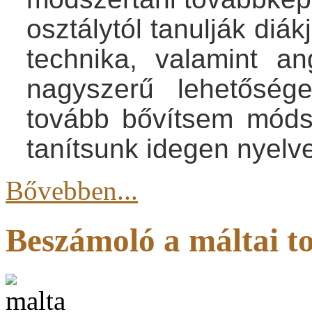
osztálytól tanulják diá
technika, valamint a
nagyszerű lehetőség
tovább bővítsem módsz
tanítsunk idegen nyelv
Bővebben...
Beszámoló a máltai t