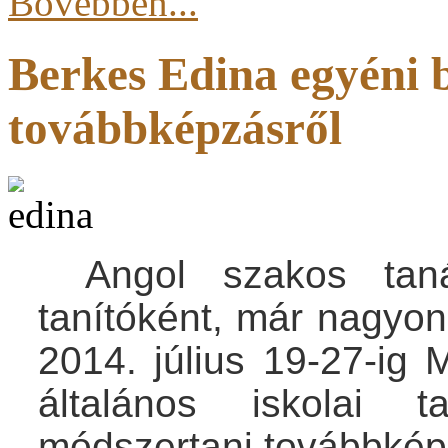
Bővebben...
Berkes Edina egyéni 
továbbképzásről
Angol szakos taná
tanítóként, már nagyo
2014. július 19-27-ig
általános iskolai t
módszertani továbbkép