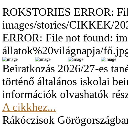
ROKSTORIES ERROR: File
images/stories/CIKKEK/2
ERROR: File not found: im
állatok%20világnapja/fő.jp
Beiratkozás 2026/27-es tan
történő általános iskolai be
információk olvashatók rész
A cikkhez...
Rákóczisok Görögországba