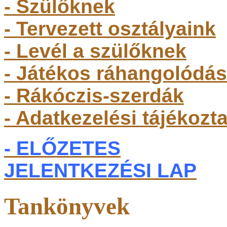
- Szülőkne
k
- Tervezett osztályaink
- Levél a szülőknek
- Játékos ráhangolódás
- Rákóczis-szerdák
- Adatkezelési tájékozt
- ELŐZETES
JELENTKEZÉSI LAP
Tankönyvek