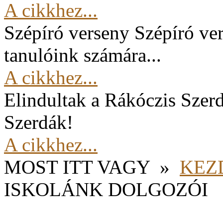
A cikkhez...
Szépíró verseny
Szépíró ver
tanulóink számára...
A cikkhez...
Elindultak a Rákóczis Szer
Szerdák!
A cikkhez...
MOST ITT VAGY
»
KEZ
ISKOLÁNK DOLGOZÓI