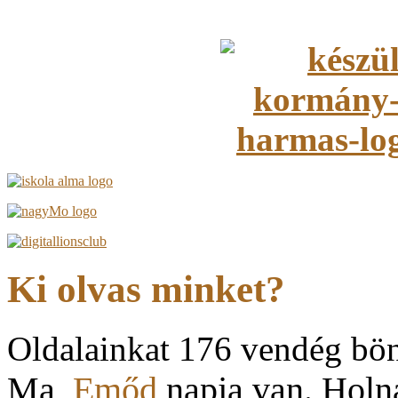
Ki olvas minket?
Oldalainkat 176 vendég bö
Ma,
Emőd
napja van. Hol