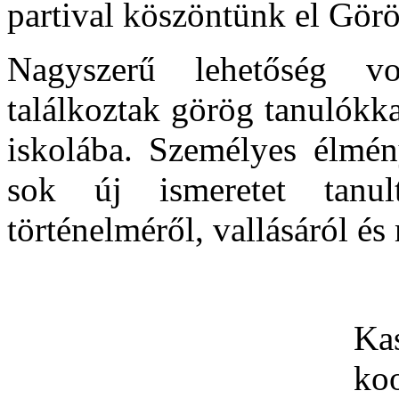
partival köszöntünk el Görö
Nagyszerű lehetőség v
találkoztak görög tanulókka
iskolába. Személyes élmény
sok új ismeretet tanult
történelméről, vallásáról és
Ka
koo