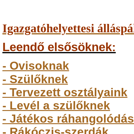
Igazgatóhelyettesi álláspá
Leendő elsősöknek:
- Ovisoknak
- Szülőkne
k
- Tervezett osztályaink
- Levél a szülőknek
- Játékos ráhangolódás
- Rákóczis-szerdák