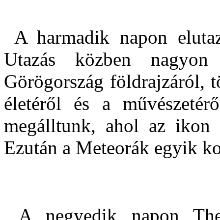
A harmadik napon elutaz
Utazás közben nagyon 
Görögország földrajzáról, tö
életéről és a művészetér
megálltunk, ahol az ikon k
Ezután a Meteorák egyik kol
A negyedik napon Thes