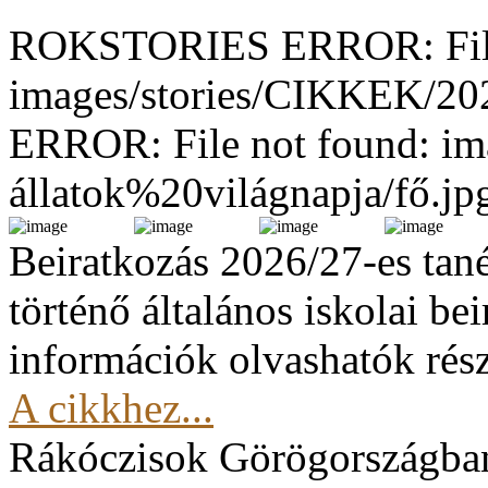
ROKSTORIES ERROR: File
images/stories/CIKKEK/2
ERROR: File not found: im
állatok%20világnapja/fő.jp
Beiratkozás 2026/27-es tan
történő általános iskolai be
információk olvashatók rész
A cikkhez...
Rákóczisok Görögországba