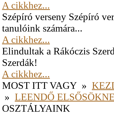
A cikkhez...
Szépíró verseny
Szépíró ver
tanulóink számára...
A cikkhez...
Elindultak a Rákóczis Szer
Szerdák!
A cikkhez...
MOST ITT VAGY
»
KEZ
»
LEENDŐ ELSŐSÖKN
OSZTÁLYAINK