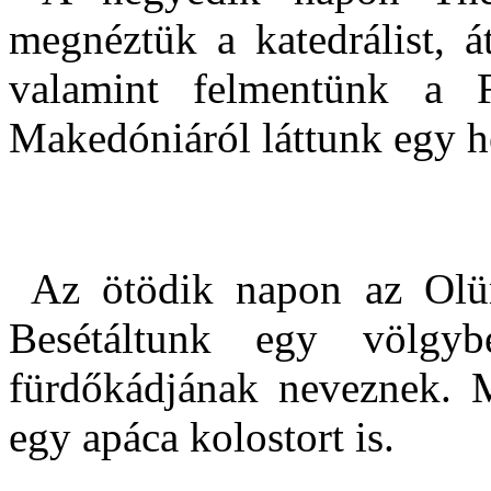
megnéztük a katedrálist, át
valamint felmentünk a F
Makedóniáról láttunk egy hel
Az ötödik napon az Olü
Besétáltunk egy völgy
fürdőkádjának neveznek. M
egy apáca kolostort is.