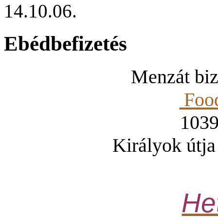
14.10.06.
Ebédbefizetés
Menzát bizt
Food
1039
Királyok útja
Het