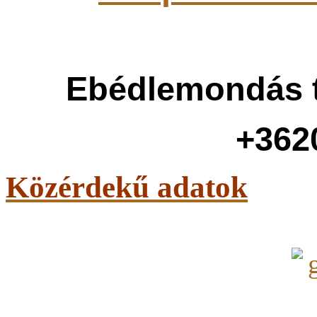
Ebédlemondás t
+362
Közérdekű adatok