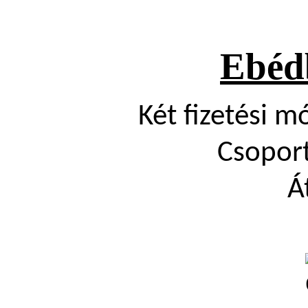
Ebédb
Két fizetési m
Csopor
Á