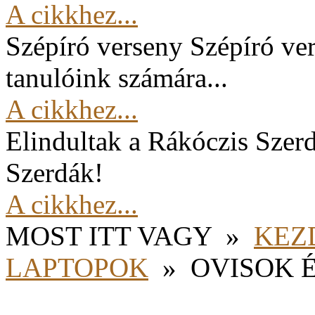
A cikkhez...
Szépíró verseny
Szépíró ver
tanulóink számára...
A cikkhez...
Elindultak a Rákóczis Szer
Szerdák!
A cikkhez...
MOST ITT VAGY
»
KEZ
LAPTOPOK
»
OVISOK É