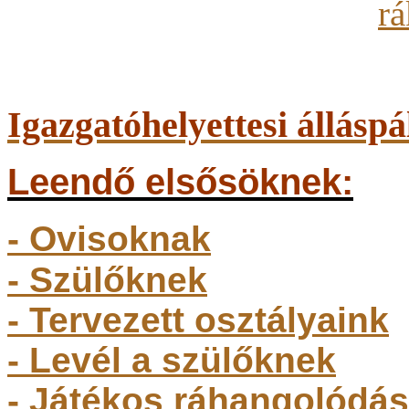
Igazgatóhelyettesi álláspá
Leendő elsősöknek:
- Ovisoknak
- Szülőkne
k
- Tervezett osztályaink
- Levél a szülőknek
- Játékos ráhangolódás