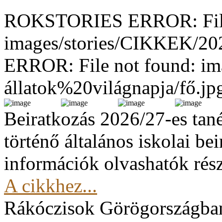
ROKSTORIES ERROR: File
images/stories/CIKKEK/2
ERROR: File not found: im
állatok%20világnapja/fő.jp
Beiratkozás 2026/27-es tan
történő általános iskolai be
információk olvashatók rész
A cikkhez...
Rákóczisok Görögországba