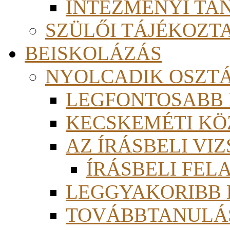
INTÉZMÉNYI TA
SZÜLŐI TÁJÉKOZT
BEISKOLÁZÁS
NYOLCADIK OSZT
LEGFONTOSABB
KECSKEMÉTI KÖ
AZ ÍRÁSBELI VI
ÍRÁSBELI FE
LEGGYAKORIBB
TOVÁBBTANULÁS