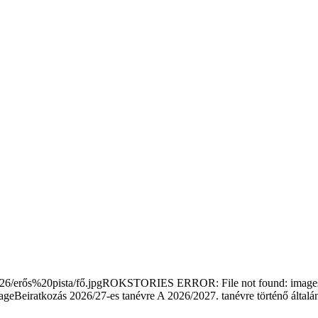
/erős%20pista/fő.jpgROKSTORIES ERROR: File not found: images/s
Beiratkozás 2026/27-es tanévre
A 2026/2027. tanévre történő általá