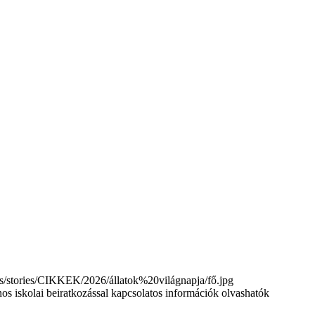
tories/CIKKEK/2026/állatok%20világnapja/fő.jpg
nos iskolai beiratkozással kapcsolatos információk olvashatók