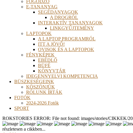
FOGÓDZÓ
E-TANANYAG
SEGÉDANYAGOK
A DROGRÓL
INTERAKTÍV TANANYAGOK
LINKGYŰJTEMÉNY
LAPTOPOK
A LAPTOP PROGRAMRÓL
ITT A JÖVŐ!
OVISOK ÉS A LAPTOPOK
FÉNYKÉPEK
EBÉDLŐ
BÜFÉ
KÖNYVTÁR
IDEGENNYELVI KOMPETENCIA
BÜSZKESÉGEINK
KÖSZÖNJÜK
RÓLUNK ÍRTÁK
FOTÓK
2024-2026 Fotók
SPORT
ROKSTORIES ERROR: File not found: images/stories/CIKKEK/2026
részletesen a cikkben...