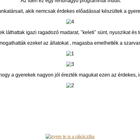
Az idén ez egy rendhagyó programmal indult.
katársait, akik nemcsak érdekes előadással készültek a gyere
k láthattak igazi ragadozó madarat, "keleti" sünt, nyuszikat és t
imogathatták ezeket az állatokat , magasba emelhették a szarvas a
hogy a gyerekek nagyon jól érezték magukat ezen az érdekes, in