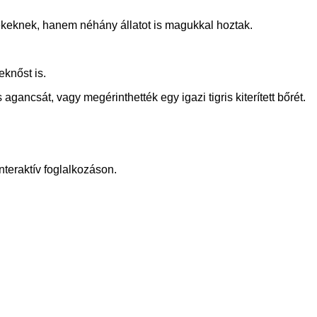
keknek, hanem néhány állatot is magukkal hoztak.
eknőst is.
gancsát, vagy megérinthették egy igazi tigris kiterített bőrét.
teraktív foglalkozáson.