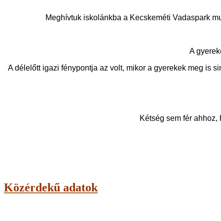
Meghívtuk iskolánkba a Kecskeméti Vadaspark mun
A gyereke
A délelőtt igazi fénypontja az volt, mikor a gyerekek meg is s
Kétség sem fér ahhoz, 
Közérdekű adatok