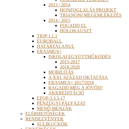
2013 / 2014
HONFOGLALÁS PROJEKT
TRIANONI MEGEMLÉKEZÉS
2014 / 2015
FOGADD EL
HOLOKAUSZT
TIOP 1.1.1
EUROBALL
HATÁRTALANUL
ERASMUS+
ISKOLAI EGYÜTTMŰKÖDÉS
2015-2017
2018-2020
MOBILITÁS
A XXI. SZÁZAD OKTATÁSA
ERASMUS+ 2017/2018
RAGADD MEG A JÖVŐD!
AKKREDITÁCIÓ
EFOP-3.3.5-17
PÉNZÜGYI PÁLYÁZAT
MENŐ MENZÁK
ELÉRHETŐSÉGEK
RENDEZVÉNYEK
SULIKUCKÓK