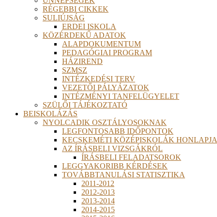
ÜNNEPSÉGEK
RÉGEBBI CIKKEK
SULIÚJSÁG
ERDEI ISKOLA
KÖZÉRDEKŰ ADATOK
ALAPDOKUMENTUM
PEDAGÓGIAI PROGRAM
HÁZIREND
SZMSZ
INTÉZKEDÉSI TERV
VEZETŐI PÁLYÁZATOK
INTÉZMÉNYI TANFELÜGYELET
SZÜLŐI TÁJÉKOZTATÓ
BEISKOLÁZÁS
NYOLCADIK OSZTÁLYOSOKNAK
LEGFONTOSABB IDŐPONTOK
KECSKEMÉTI KÖZÉPISKOLÁK HONLAPJA
AZ ÍRÁSBELI VIZSGÁKRÓL
ÍRÁSBELI FELADATSOROK
LEGGYAKORIBB KÉRDÉSEK
TOVÁBBTANULÁSI STATISZTIKA
2011-2012
2012-2013
2013-2014
2014-2015