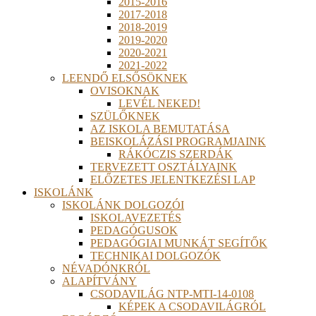
2015-2016
2017-2018
2018-2019
2019-2020
2020-2021
2021-2022
LEENDŐ ELSŐSÖKNEK
OVISOKNAK
LEVÉL NEKED!
SZÜLŐKNEK
AZ ISKOLA BEMUTATÁSA
BEISKOLÁZÁSI PROGRAMJAINK
RÁKÓCZIS SZERDÁK
TERVEZETT OSZTÁLYAINK
ELŐZETES JELENTKEZÉSI LAP
ISKOLÁNK
ISKOLÁNK DOLGOZÓI
ISKOLAVEZETÉS
PEDAGÓGUSOK
PEDAGÓGIAI MUNKÁT SEGÍTŐK
TECHNIKAI DOLGOZÓK
NÉVADÓNKRÓL
ALAPÍTVÁNY
CSODAVILÁG NTP-MTI-14-0108
KÉPEK A CSODAVILÁGRÓL