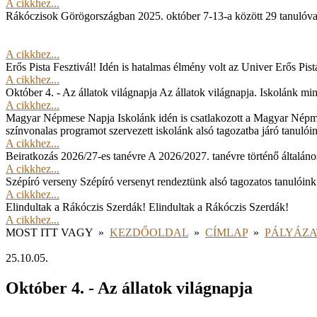
A cikkhez...
Rákóczisok Görögországban
2025. október 7-13-a között 29 tanulóv
A cikkhez...
Erős Pista Fesztivál!
Idén is hatalmas élmény volt az Univer Erős Pista
A cikkhez...
Október 4. - Az állatok világnapja
Az állatok világnapja. Iskolánk min
A cikkhez...
Magyar Népmese Napja
Iskolánk idén is csatlakozott a Magyar Népm
színvonalas programot szervezett iskolánk alsó tagozatba járó tanulói
A cikkhez...
Beiratkozás 2026/27-es tanévre
A 2026/2027. tanévre történő általános
A cikkhez...
Szépíró verseny
Szépíró versenyt rendeztünk alsó tagozatos tanulóink
A cikkhez...
Elindultak a Rákóczis Szerdák!
Elindultak a Rákóczis Szerdák!
A cikkhez...
MOST ITT VAGY
»
KEZDŐOLDAL
»
CÍMLAP
»
PÁLYÁZ
25.10.05.
Október 4. - Az állatok világnapja