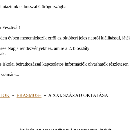
al utaztunk el busszal Görögországba.
 Fesztivál!
den évben megemlékezik erről az októberi jeles napról kiállítással, játé
ese Napja rendezvényekhez, amire a 2. b osztály
nak.
 iskolai beiratkozással kapcsolatos információk olvashatók részletesen 
 számára...
ATOK
»
ERASMUS+
»
A XXI. SZÁZAD OKTATÁSA