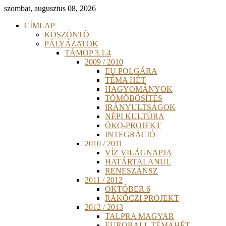
szombat, augusztus 08, 2026
CÍMLAP
KÖSZÖNTŐ
PÁLYÁZATOK
TÁMOP 3.1.4
2009 / 2010
EU POLGÁRA
TÉMA HÉT
HAGYOMÁNYOK
TÖMÖBÖSÍTÉS
IRÁNYULTSÁGOK
NÉPI KULTÚRA
ÖKO-PROJEKT
INTEGRÁCIÓ
2010 / 2011
VÍZ VILÁGNAPJA
HATÁRTALANUL
RENESZÁNSZ
2011 / 2012
OKTÓBER 6
RÁKÓCZI PROJEKT
2012 / 2013
TALPRA MAGYAR
EUROBALL TÉMAHÉT