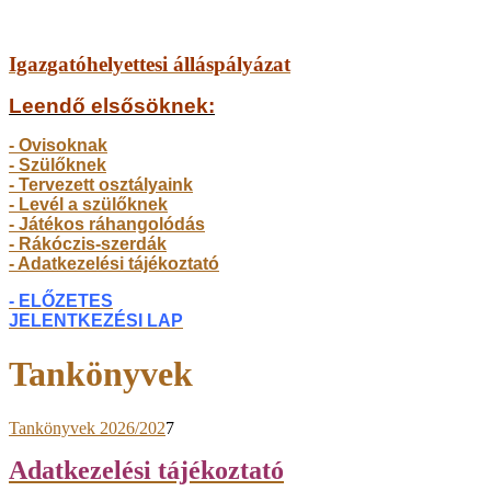
Igazgatóhelyettesi álláspályázat
Leendő elsősöknek:
- Ovisoknak
- Szülőkne
k
- Tervezett osztályaink
- Levél a szülőknek
- Játékos ráhangolódás
- Rákóczis-szerdák
- Adatkezelési tájékoztató
- ELŐZETES
JELENTKEZÉSI LAP
Tankönyvek
Tankönyvek 2026/202
7
Adatkezelési tájékoztató