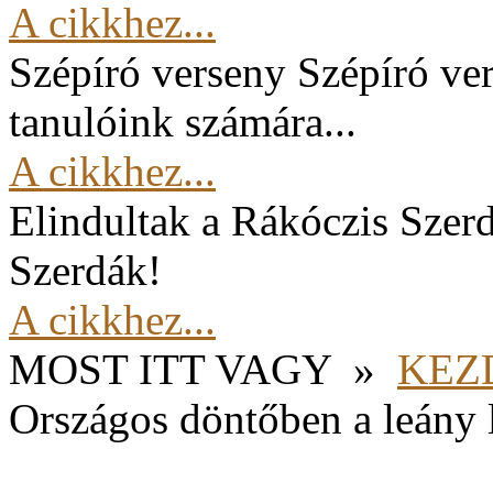
A cikkhez...
Szépíró verseny
Szépíró ver
tanulóink számára...
A cikkhez...
Elindultak a Rákóczis Szer
Szerdák!
A cikkhez...
MOST ITT VAGY
»
KEZ
Országos döntőben a leány 