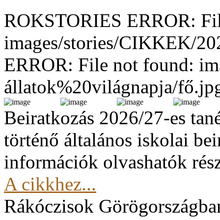
ROKSTORIES ERROR: File
images/stories/CIKKEK/2
ERROR: File not found: im
állatok%20világnapja/fő.jp
Beiratkozás 2026/27-es tan
történő általános iskolai be
információk olvashatók rész
A cikkhez...
Rákóczisok Görögországba