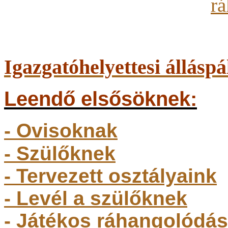
Igazgatóhelyettesi álláspá
Leendő elsősöknek:
- Ovisoknak
- Szülőkne
k
- Tervezett osztályaink
- Levél a szülőknek
- Játékos ráhangolódás