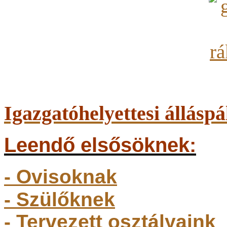
Igazgatóhelyettesi álláspá
Leendő elsősöknek:
- Ovisoknak
- Szülőkne
k
- Tervezett osztályaink