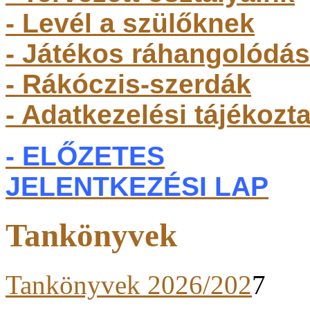
- Levél a szülőknek
- Játékos ráhangolódás
- Rákóczis-szerdák
- Adatkezelési tájékozt
- ELŐZETES
JELENTKEZÉSI LAP
Tankönyvek
Tankönyvek 2026/202
7