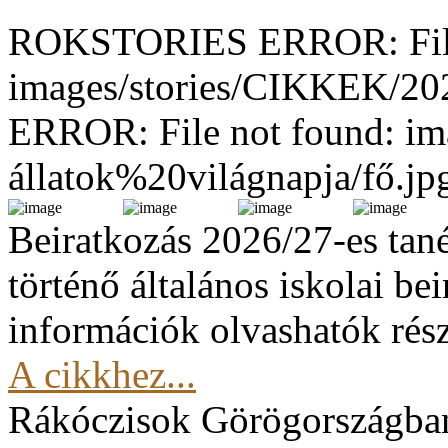
ROKSTORIES ERROR: File
images/stories/CIKKEK/2
ERROR: File not found: im
állatok%20világnapja/fő.jp
Beiratkozás 2026/27-es tan
történő általános iskolai be
információk olvashatók rész
A cikkhez...
Rákóczisok Görögországba