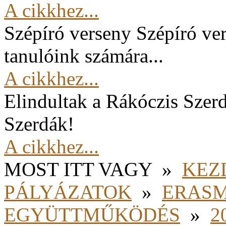
A cikkhez...
Szépíró verseny
Szépíró ver
tanulóink számára...
A cikkhez...
Elindultak a Rákóczis Szer
Szerdák!
A cikkhez...
MOST ITT VAGY
»
KEZ
PÁLYÁZATOK
»
ERAS
EGYÜTTMŰKÖDÉS
»
2