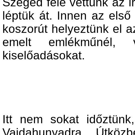
Szeged felé vettünk az i
léptük át. Innen az első
koszorút helyeztünk el a
emelt emlékműnél, v
kiselőadásokat.
Itt nem sokat időztünk
Vajdahunyadra. Útközbe