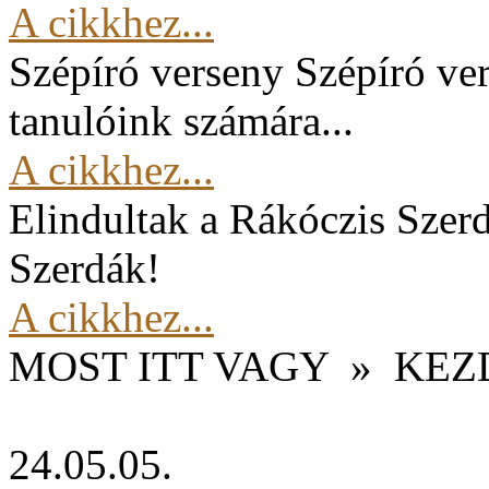
A cikkhez...
Szépíró verseny
Szépíró ver
tanulóink számára...
A cikkhez...
Elindultak a Rákóczis Szer
Szerdák!
A cikkhez...
MOST ITT VAGY
»
KEZ
24.05.05.