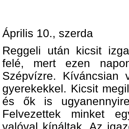
Április 10., szerda
Reggeli után kicsit izg
felé, mert ezen napon
Szépvízre. Kíváncsian v
gyerekekkel. Kicsit megil
és ők is ugyanennyire
Felvezettek minket e
valóval kínáltak. Az iga