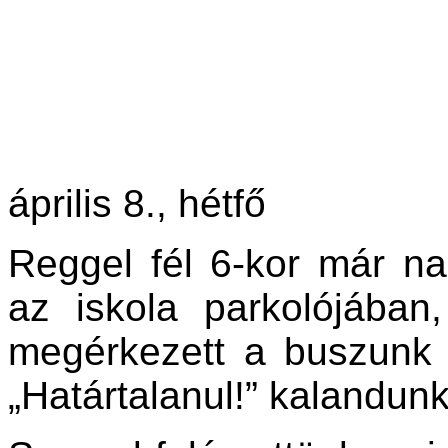
április 8., hétfő
Reggel fél 6-kor már na
az iskola parkolójába
megérkezett a buszunk
„Határtalanul!” kalandunk