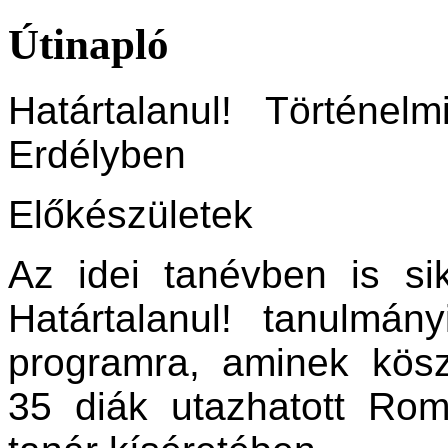
Útinapló
Határtalanul! Történel
Erdélyben
Előkészületek
Az idei tanévben is si
Határtalanul! tanulmán
programra, aminek kös
35 diák utazhatott Ro