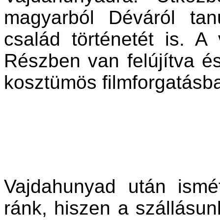
magyarból Déváról tan
család történetét is. A 
Részben van felújítva é
kosztümös filmforgatásb
Vajdahunyad után ismé
ránk, hiszen a szállásun