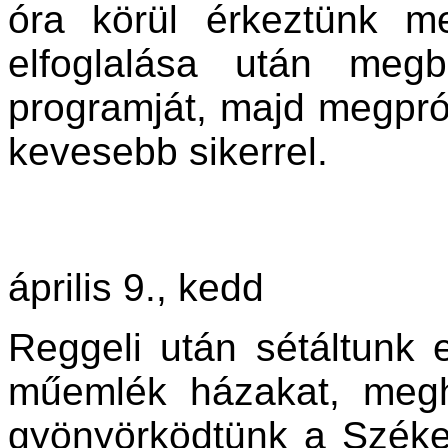
óra körül érkeztünk m
elfoglalása után meg
programját, majd megpró
kevesebb sikerrel.
április 9., kedd
Reggeli után sétáltunk
műemlék házakat, megha
gyönyörködtünk a Széke