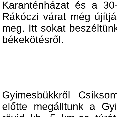
Karanténházat és a 30-
Rákóczi várat még újítjá
meg. Itt sokat beszéltünk
békekötésről.
Gyimesbükkről Csíkso
előtte megálltunk a Gy