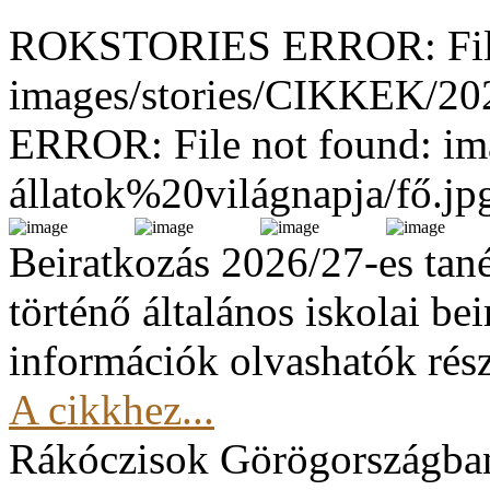
ROKSTORIES ERROR: File
images/stories/CIKKEK/2
ERROR: File not found: im
állatok%20világnapja/fő.jp
Beiratkozás 2026/27-es tan
történő általános iskolai be
információk olvashatók rész
A cikkhez...
Rákóczisok Görögországba