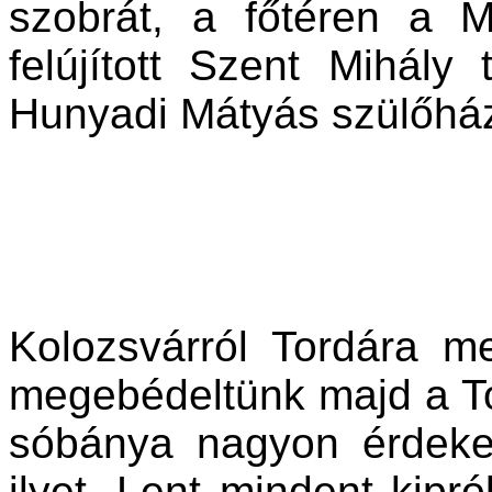
szobrát, a főtéren a 
felújított Szent Mihál
Hunyadi Mátyás szülőház
Kolozsvárról Tordára m
megebédeltünk majd a To
sóbánya nagyon érdekes
ilyet. Lent mindent kipró