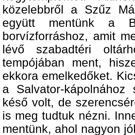
közelebbről a Szűz Már
együtt mentünk a B
borvízforráshoz, amit m
lévő szabadtéri oltá
tempójában ment, his
ekkora emelkedőket. Kics
a Salvator-kápolnához 
késő volt, de szerencsére
is meg tudtuk nézni. In
mentünk, ahol nagyon jól