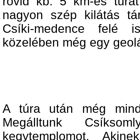
rövid kb. 5 km-es túr
nagyon szép kilátás t
Csíki-medence felé i
közelében még egy geolád
A túra után még mind
Megálltunk Csíks
kegytemplomot. Akine